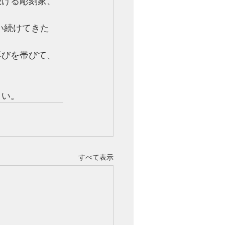
続ける彫刻家、
喜びを帯びて、
さい。
すべて表示