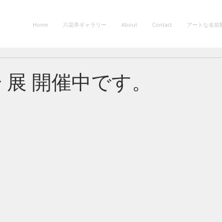
Home
六花亭ギャラリー
About
Contact
アートな名前
一 展 開催中です。