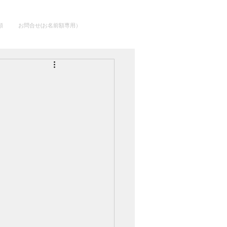
額
お問合せ(お名前額専用）