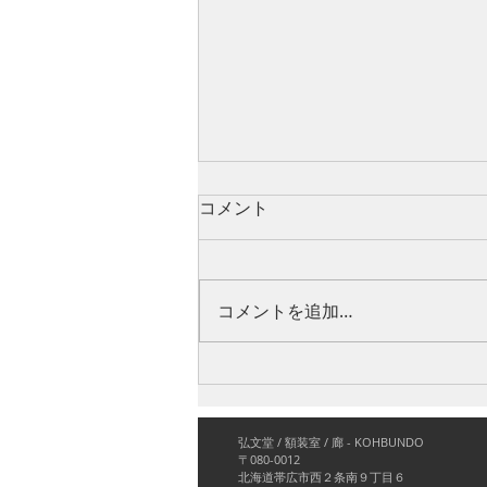
コメント
コメントを追加…
冨山太一 ｜ 自然について 開
催中です
弘文堂 / 額装室 / 廊 - KOHBUNDO
〒080-0012
北海道帯広市西２条南９丁目６​